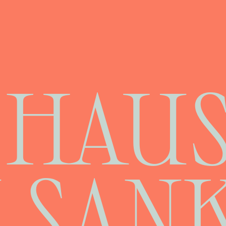
 HAU
 SAN