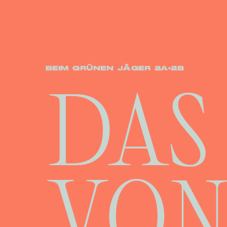
DAS
BEIM GRÜNEN JÄGER 2A+2B
VON